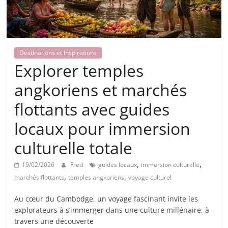
Destinations et Inspirations
Explorer temples
angkoriens et marchés
flottants avec guides
locaux pour immersion
culturelle totale
,
,
19/02/2026
Fred
guides locaux
immersion culturelle
,
,
marchés flottants
temples angkoriens
voyage culturel
Au cœur du Cambodge, un voyage fascinant invite les
explorateurs à s’immerger dans une culture millénaire, à
travers une découverte