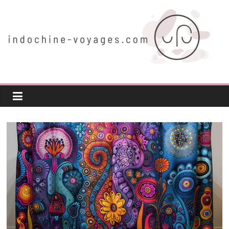
Passer
au
contenu
indochine-
voyages.com
Voyager
autrement