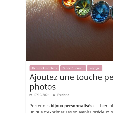
Bijoux et montres
Mode / Beauté
Voyage
Ajoutez une touche pe
photos
17/10/2024
Frederic
Porter des
bijoux personnalisés
est bien p
unique d’exprimer ses souvenirs précieux, 