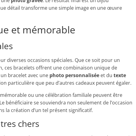
d’une
photo gravée
. Le résultat final est un bijou
que détail transforme une simple image en une œuvre
que et mémorable
ales
ur diverses occasions spéciales. Que ce soit pour un
in, ces bracelets offrent une combinaison unique de
r un bracelet avec une
photo personnalisée
et du
texte
on particulière que peu d’autres cadeaux peuvent égaler.
émorable ou une célébration familiale peuvent être
 Le bénéficiaire se souviendra non seulement de l’occasion
s la création d’un tel présent significatif.
res chers