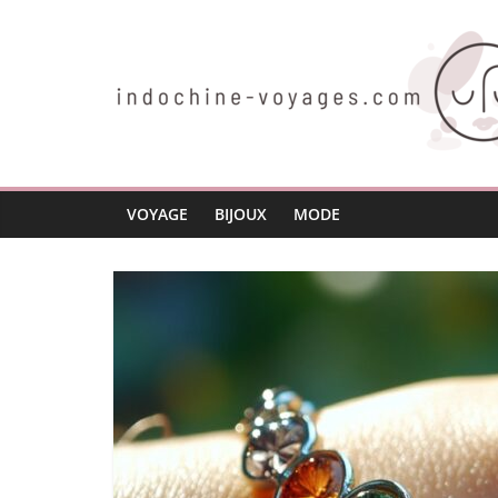
Passer
au
contenu
indochine-
voyages.com
VOYAGE
BIJOUX
MODE
Voyager
autrement