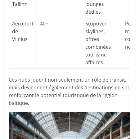
Tallinn
lounges
dédiés
Aéroport
40+
Stopover
Posit
de
skylines,
monta
Vilnius
offres
route 
combinées
nordi
tourisme-
affaires
Ces hubs jouent non seulement un rôle de transit,
mais deviennent également des destinations en soi,
renforçant le potentiel touristique de la région
baltique.