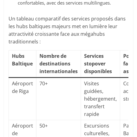
confortables, avec des services multilingues.
Un tableau comparatif des services proposés dans
les hubs baltiques majeurs met en lumière leur
attractivité croissante face aux mégahubs
traditionnels :
Hubs
Nombre de
Services
Posi
Baltique
destinations
stopover
face 
internationales
disponibles
asiat
Aéroport
70+
Visites
Compl
de Riga
guidées,
access
hébergement,
strat
transfert
rapide
Aéroport
50+
Excursions
Passe
de
culturelles,
Balti