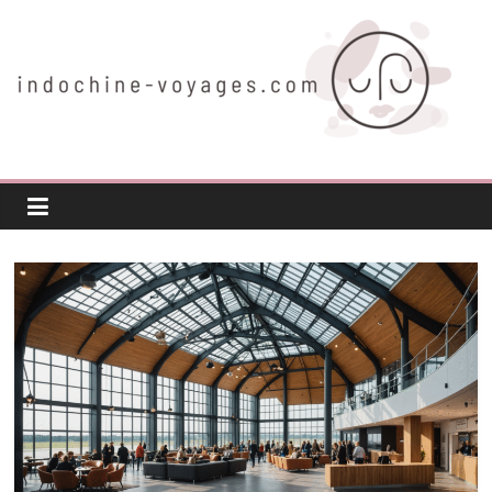
Passer
au
contenu
indochine-
voyages.com
Voyager
autrement