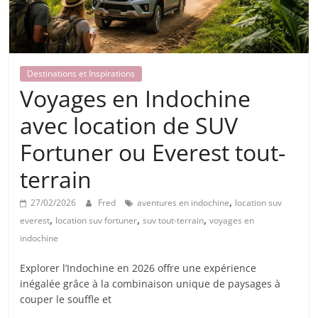
Destinations et Inspirations
Voyages en Indochine
avec location de SUV
Fortuner ou Everest tout-
terrain
,
27/02/2026
Fred
aventures en indochine
location suv
,
,
,
everest
location suv fortuner
suv tout-terrain
voyages en
indochine
Explorer l’Indochine en 2026 offre une expérience
inégalée grâce à la combinaison unique de paysages à
couper le souffle et