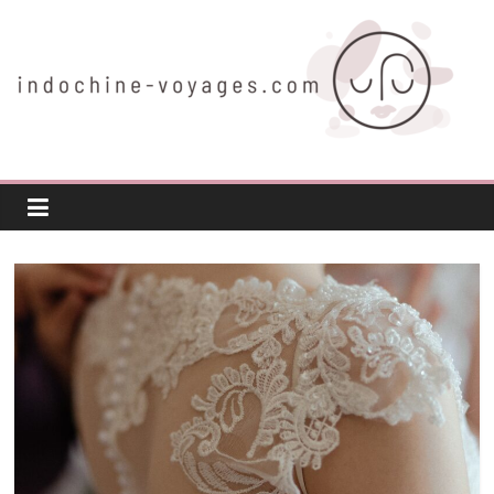
Passer
au
contenu
indochine-
voyages.com
Voyager
autrement