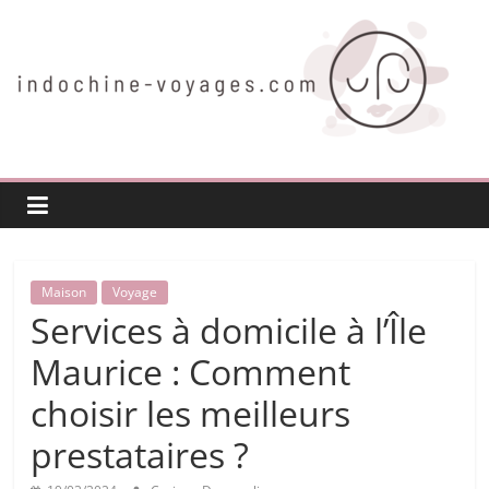
Passer
au
contenu
indochine-
voyages.com
Voyager
autrement
Maison
Voyage
Services à domicile à l’Île
Maurice : Comment
choisir les meilleurs
prestataires ?