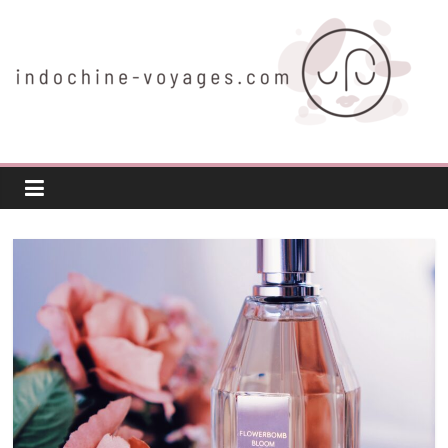
Passer
au
contenu
indochine-
voyages.com
Voyager
autrement