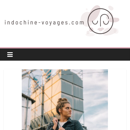
Passer
au
contenu
indochine-
voyages.com
Voyager
autrement