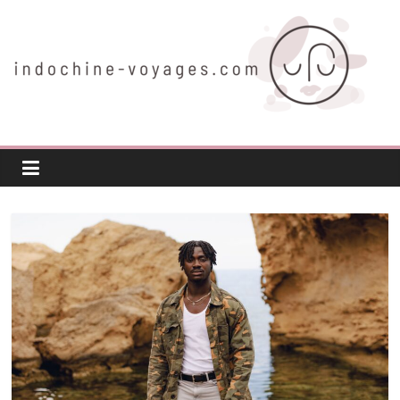
Passer
au
contenu
indochine-
voyages.com
Voyager
autrement