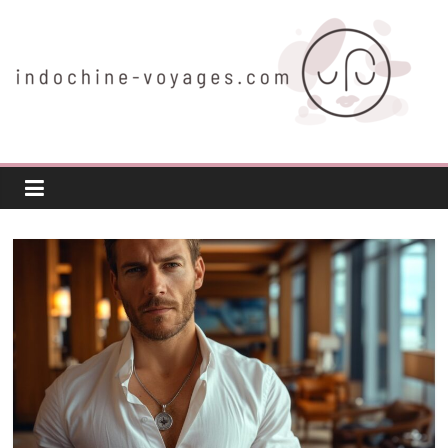
Passer
au
contenu
indochine-
voyages.com
Voyager
autrement