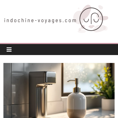
Passer
au
contenu
indochine-
voyages.com
Voyager
autrement