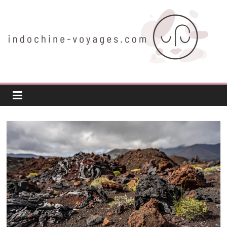
Passer
au
contenu
indochine-
voyages.com
Voyager
autrement