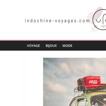
Passer
au
contenu
indochine-
voyages.com
VOYAGE
BIJOUX
MODE
Voyager
autrement