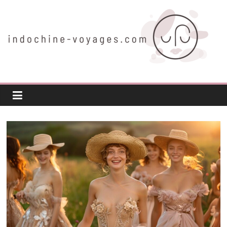
Passer
au
contenu
indochine-
voyages.com
Voyager
autrement