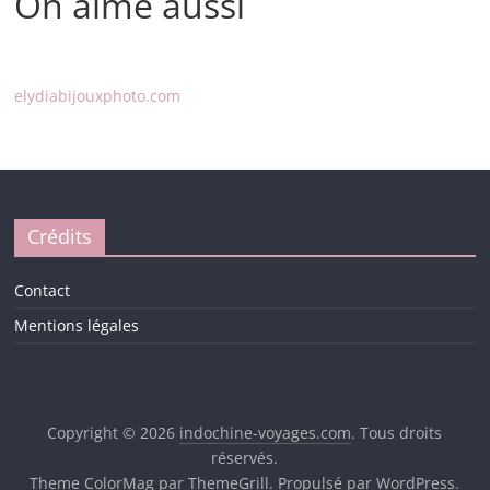
On aime aussi
elydiabijouxphoto.com
Crédits
Contact
Mentions légales
Copyright © 2026
indochine-voyages.com
. Tous droits
réservés.
Theme
ColorMag
par ThemeGrill. Propulsé par
WordPress
.