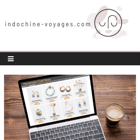
Passer
au
contenu
indochine-
voyages.com
Voyager
autrement